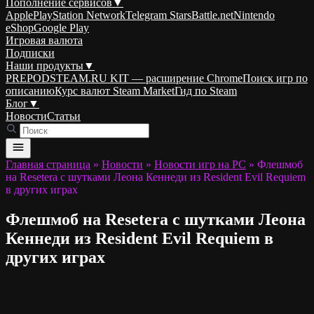
Пополнение сервисов
▼
Apple
PlayStation Network
Telegram Stars
Battle.net
Nintendo
eShop
Google Play
Игровая валюта
Подписки
Наши продукты
▼
PREPODSTEAM.RU KIT — расширение Chrome
Поиск игр по
описанию
Курс валют Steam Market
Гид по Steam
Блог
▼
Новости
Статьи
Главная страница
»
Новости
»
Новости игр на PC
»
Флешмоб
на Resetera с шутками Леона Кеннеди из Resident Evil Requiem
в других играх
Флешмоб на Resetera с шутками Леона
Кеннеди из Resident Evil Requiem в
других играх