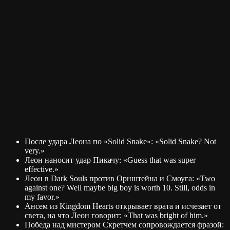
После удара Леона по «Solid Snake»: «Solid Snake? Not
very.»
Леон наносит удар Пикачу: «Guess that was super
effective.»
Леон в Dark Souls против Орнштейна и Смоуга: «Two
against one? Well maybe big boy is worth 10. Still, odds in
my favor.»
Ансем из Kingdom Hearts открывает врата и исчезает от
света, на что Леон говорит: «That was bright of him.»
Победа над мистером Скретчем сопровождается фразой: