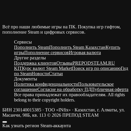
Всё про наши любимые игры на ПК. Покупка игр гифтом,
пополнение Steam и цифровых сервисов.
Сервисы
Пополнить Steam
Пополнить Steam Казахстан
Купить
игры
Пополнение сервисов
Игровая валюта
Другие разделы
Поддержка клиентов
Отзывы
PREPODSTEAM.RU
KIT
Курс валют Steam Market
Поиск игр по описанию
Гид
по Steam
Новости
Статьи
Документы
Политика конфиденциальности
Пользовательское
соглашение
Согласие на обработку ПД
Публичная оферта
Все права принадлежат их правообладателям. All rights
belong to their copyright holders.
БИН 230140015385 · ТОО «INfix» · Казахстан, г. Алматы, ул.
Масанчи, 98Б, кв. 113
© 2026 ПРЕПОД STEAM
Как узнать регион Steam-аккаунта