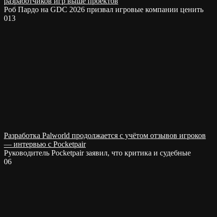
разработчиков игр выше проектов
Роб Пардо на GDC 2026 призвал игровые компании ценить
0
13
Разработка Palworld продолжается с учётом отзывов игроков
— интервью с Pocketpair
Руководитель Pocketpair заявил, что критика и судебные
0
6