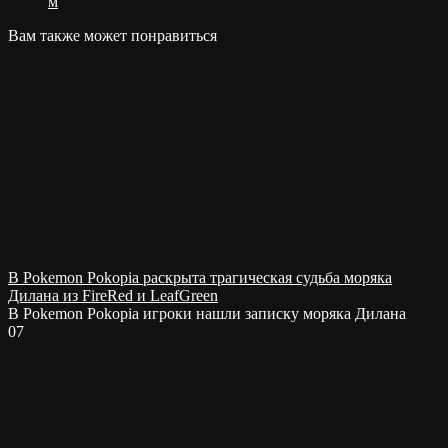
м
Вам также может понравиться
В Pokemon Pokopia раскрыта трагическая судьба моряка
Дилана из FireRed и LeafGreen
В Pokemon Pokopia игроки нашли записку моряка Дилана
0
7