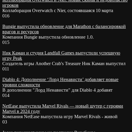
игроков
Коллаборация Overwatch с Nier, состоявшаяся 10 марта
0
16
Bungie выпустила обновление для Marathon с балансировкой
врагов и ресурсов
Компания Bungie выпустила обновление 1.0.
0
15
Ник Каман и студия Landfall Games выпустили успешную
игру Peak
Создатель игры Another Crab's Treasure Ник Каман выпустил
0
11
Diablo 4: Дополнение ‘Лорд Ненависти’ добавляет новые
уровни сложности
В дополнении "Лорд Ненависти" для Diablo 4 добавят
0
14
NetEase выпустила Marvel Rivals — новый шутер с героями
Marvel в 2024 году
Компания NetEase выпустила игру Marvel Rivals - живой
0
3