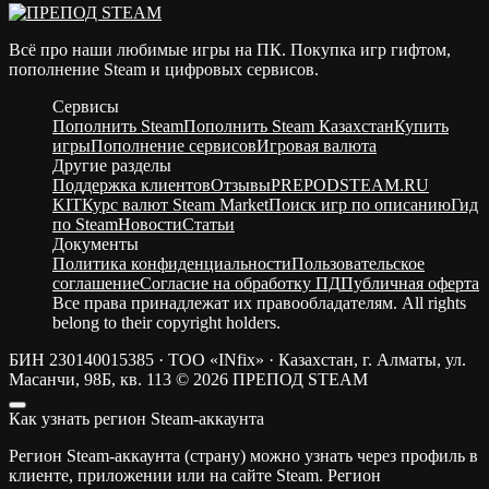
Всё про наши любимые игры на ПК. Покупка игр гифтом,
пополнение Steam и цифровых сервисов.
Сервисы
Пополнить Steam
Пополнить Steam Казахстан
Купить
игры
Пополнение сервисов
Игровая валюта
Другие разделы
Поддержка клиентов
Отзывы
PREPODSTEAM.RU
KIT
Курс валют Steam Market
Поиск игр по описанию
Гид
по Steam
Новости
Статьи
Документы
Политика конфиденциальности
Пользовательское
соглашение
Согласие на обработку ПД
Публичная оферта
Все права принадлежат их правообладателям. All rights
belong to their copyright holders.
БИН 230140015385 · ТОО «INfix» · Казахстан, г. Алматы, ул.
Масанчи, 98Б, кв. 113
© 2026 ПРЕПОД STEAM
Как узнать регион Steam-аккаунта
Регион Steam-аккаунта (страну) можно узнать через профиль в
клиенте, приложении или на сайте Steam. Регион