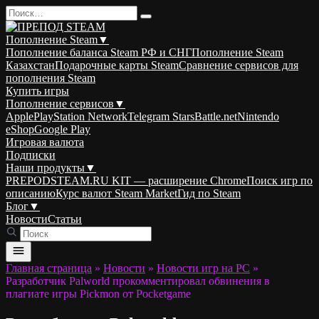
Перейти
Search
к
for:
содержанию
Пополнение Steam
▼
Пополнение баланса Steam РФ и СНГ
Пополнение Steam
Казахстан
Подарочные карты Steam
Сравнение сервисов для
пополнения Steam
Купить игры
Пополнение сервисов
▼
Apple
PlayStation Network
Telegram Stars
Battle.net
Nintendo
eShop
Google Play
Игровая валюта
Подписки
Наши продукты
▼
PREPODSTEAM.RU KIT — расширение Chrome
Поиск игр по
описанию
Курс валют Steam Market
Гид по Steam
Блог
▼
Новости
Статьи
Главная страница
»
Новости
»
Новости игр на PC
»
Разработчик Palworld прокомментировал обвинения в
плагиате игры Pickmon от Pocketgame