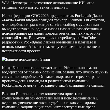
Wild. Несмотря на возможное использование ИИ, игра
выглядит как некачественный плагиат.
На конференции GDC 2026 представитель Pocketpair Джон
«Баки» Бакли впервые увидел трейлер Pickmon. Он отметил,
что подобные игры в жанре survival crafting с существами
выходят регулярно, однако назвал название разработчика и
использование катаканы подозрительными, так как это не
японский язык. В комментариях к трейлеру на YouTube
разработчик Pocketgame лайкал обвинения в плагиате и
использовании AI-контента, что усиливает впечатление о
несерьезности проекта.
Когда Баки спросили, считает ли он Pickmon клоном, он
воздержался от прямых обвинений, заявив, что нужно изучить
ситуацию подробнее. Он также выразил интерес к стране
происхождения команды и родительской компании
Pocketgame, отметив, что ранее о такой компании не слышал.
Важно:
В связи с ростом количества проектов с
сомнительными заимствованиями и использованием AI,
вероятно увеличение числа судебных исков со стороны
компаний, защищающих свои интеллектуальные права.