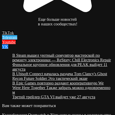
Еще больше новостей
в наших сообществах!
TikTok
Telegram
Youtube
VK
В Steam вышел уютный симулятор мастерской по
ремонту электроники — ReStory: Chill Electronics Repair
Финальное крупное обновления для PEAK выйдет 11
августа
В Ubisoft Connect началась раздача Tom Clancy's Ghost
Recon Future Soldier Это тактический экше
В Epic Games повторно раздают кооперативную We
Were Here Together Также забрать можно одновременно
м
Третий трейлер GTA VI выйдет уже 27 августа
Вам также может понравиться
Коллаборация Overwatch и Nier: новые скины и недовольство