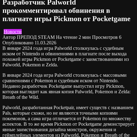
Разработчик Palworld
прокомментировал обвинения в
плагиате игры Pickmon от Pocketgame
Новости
Автор
ПРЕПОД STEAM
На чтение
2 мин
Просмотров
6
Опубликовано
11.03.2026
В январе 2024 года игра Palworld столкнулась с судебным
иском от Nintendo и обвинениями в плагиате после выхода
похожей игры Pickmon от Pocketgame с заимствованиями из
Palworld, Pokemon и Zelda.
В январе 2024 года игра Palworld столкнулась с массовыми
сравнениями с Pokemon и судебным иском от Nintendo.
Недавно разработчик Pocketgame выпустил игру Pickmon,
которая выглядит как явная копия Palworld, Pokemon и Zelda:
Breath of the Wild.
Palworld, разработанная Pocketpair, имеет существ с названием
Pals, которые схожи, но не являются точными копиями
покемонов, а сама игра отличается от Pokemon по множеству
аспектов. В то же время Pickmon от Pocketgame демонстрирует
явные заимствования дизайна монстров, окружения и
геймплейных элементов из Palworld, Pokemon и Breath of the