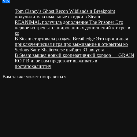
VK
Tom Clancy's Ghost Recon Wildlands и Breakpoint
получили максимальные скидки в Steam
REANIMAL получила дополнение The Prisoner Это
первое из трех запланированных дополнений к игре, в
ко
В Steam стартовала раздача Breathedge Это ироничная
приключенческая игра про выживание в открытом ко
Serious Sam: Shatterverse выйдет 31 августа
В Steam вышел новый кооперативный хоррор — GRAIN
ROT В игре вам предстоит выживать в
постапокалиптич
Вам также может понравиться