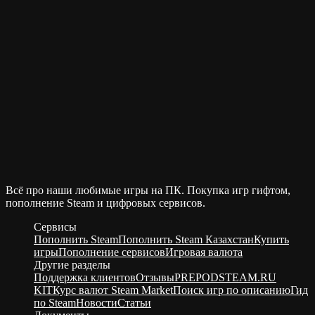
Всё про наши любимые игры на ПК. Покупка игр гифтом,
пополнение Steam и цифровых сервисов.
Сервисы
Пополнить Steam
Пополнить Steam Казахстан
Купить
игры
Пополнение сервисов
Игровая валюта
Другие разделы
Поддержка клиентов
Отзывы
PREPODSTEAM.RU
KIT
Курс валют Steam Market
Поиск игр по описанию
Гид
по Steam
Новости
Статьи