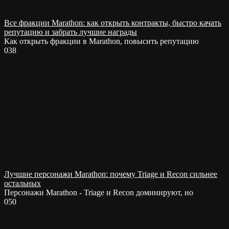
Все фракции Marathon: как открыть контракты, быстро качать
репутацию и забрать лучшие награды
Как открыть фракции в Marathon, повысить репутацию
0
38
Лучшие персонажи Marathon: почему Triage и Recon сильнее
остальных
Персонажи Marathon - Triage и Recon доминируют, но
0
50