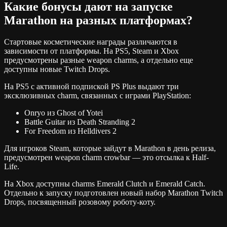
Какие бонусы дают на запуске
Marathon на разных платформах?
Стартовые косметические награды различаются в
зависимости от платформы. На PS5, Steam и Xbox
предусмотрены разные weapon charms, а отдельно еще
доступны новые Twitch Drops.
На PS5 с активной подпиской PS Plus выдают три
эксклюзивных charm, связанных с играми PlayStation:
Onryo из Ghost of Yotei
Battle Guitar из Death Stranding 2
For Freedom из Helldivers 2
Для игроков Steam, которые зайдут в Marathon в день релиза,
предусмотрен weapon charm crowbar — это отсылка к Half-
Life.
На Xbox доступны charms Emerald Clutch и Emerald Catch.
Отдельно к запуску подготовлен новый набор Marathon Twitch
Drops, посвященный розовому роботу-коту.