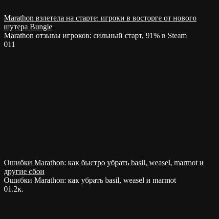
Marathon взлетела на старте: игроки в восторге от нового
шутера Bungie
Marathon отзывы игроков: сильный старт, 91% в Steam
0
11
Ошибки Marathon: как быстро убрать basil, weasel, marmot и
другие сбои
Ошибки Marathon: как убрать basil, weasel и marmot
0
1.2к.