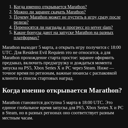
Когда именно открывается Marathon?
Можно ли заранее скачать Marathon?
Почему Marathon может не пустить в игру сразу после
релиза?
Переносятся ли награды и прогресс из server slam?
Какие бонусы дают на запуске Marathon на разных
платформах?
Marathon выходит 5 марта, а открыть игру получится с 18:00
UTC. Для Resident Evil Requiem это не относится, а для
Marathon прохождение старта простое: заранее оформить
предзаказ, включить предзагрузку и дождаться момента
запуска на PS5, Xbox Series X и PC через Steam. Ниже —
точное время по регионам, важные нюансы с распаковкой
клиента и список стартовых наград.
Когда именно открывается Marathon?
Marathon становится доступна 5 марта в 18:00 UTC. Это
единое глобальное время запуска для PS5, Xbox Series X и PC
в Steam, но в разных регионах оно соответствует разным
местным часам.