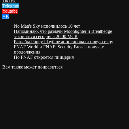
TikTok
Telegram
Youtube
VK
No Man's Sky исполнилось 10 лет
Напоминаю, что раздачи Moonlighter и Breathedge
закончатся сегодня в 20:00 МСК
Разрабы Poppy Playtime анонсировали новую игру
FNAF World и FNAF: Security Breach получат
продолжения
По FNAF откроется пиццерия
Вам также может понравиться