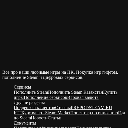
Всё про наши любимые игры на ПК. Покупка игр гифтом,
пополнение Steam и цифровых сервисов.
Сервисы
Пополнить Steam
Пополнить Steam Казахстан
Купить
игры
Пополнение сервисов
Игровая валюта
Другие разделы
Поддержка клиентов
Отзывы
PREPODSTEAM.RU
KIT
Курс валют Steam Market
Поиск игр по описанию
Гид
по Steam
Новости
Статьи
Документы