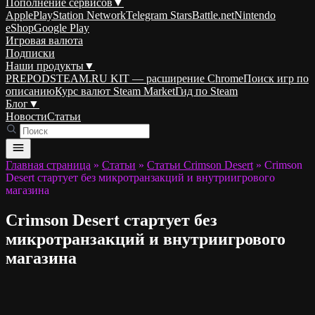
Пополнение сервисов
▼
Apple
PlayStation Network
Telegram Stars
Battle.net
Nintendo
eShop
Google Play
Игровая валюта
Подписки
Наши продукты
▼
PREPODSTEAM.RU KIT — расширение Chrome
Поиск игр по
описанию
Курс валют Steam Market
Гид по Steam
Блог
▼
Новости
Статьи
Главная страница
»
Статьи
»
Статьи Crimson Desert
»
Crimson
Desert стартует без микротранзакций и внутриигрового
магазина
Crimson Desert стартует без
микротранзакций и внутриигрового
магазина