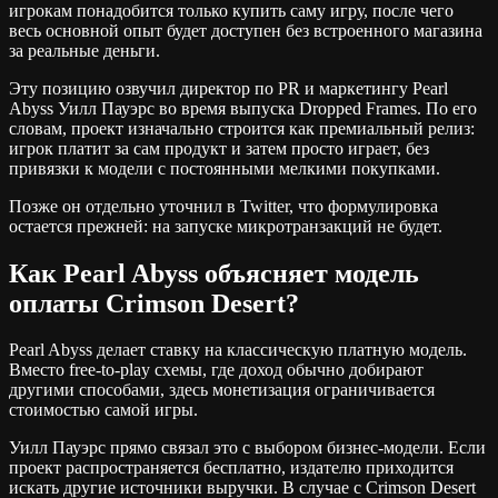
игрокам понадобится только купить саму игру, после чего
весь основной опыт будет доступен без встроенного магазина
за реальные деньги.
Эту позицию озвучил директор по PR и маркетингу Pearl
Abyss Уилл Пауэрс во время выпуска Dropped Frames. По его
словам, проект изначально строится как премиальный релиз:
игрок платит за сам продукт и затем просто играет, без
привязки к модели с постоянными мелкими покупками.
Позже он отдельно уточнил в Twitter, что формулировка
остается прежней: на запуске микротранзакций не будет.
Как Pearl Abyss объясняет модель
оплаты Crimson Desert?
Pearl Abyss делает ставку на классическую платную модель.
Вместо free-to-play схемы, где доход обычно добирают
другими способами, здесь монетизация ограничивается
стоимостью самой игры.
Уилл Пауэрс прямо связал это с выбором бизнес-модели. Если
проект распространяется бесплатно, издателю приходится
искать другие источники выручки. В случае с Crimson Desert